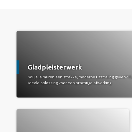
a
Gladpleisterwerk
Wil je je muren een strakke, moderne uitstraling geven? G
ideale oplossing voor een prachtige afwerking.
a