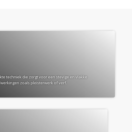
te techniek die zorgt voor een stevige en vlakke
erkingen zoals pleisterwerk of verf.