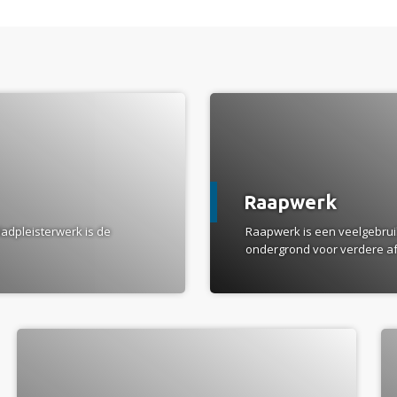
a
Raapwerk
ladpleisterwerk is de
Raapwerk is een veelgebruik
ondergrond voor verdere afw
a
a