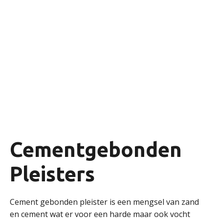
Of het nu gaat om een renovatie, nieuwbouwproject
of het herstellen van beschadigde muren, wij bieden
de expertise en ervaring om cementgebonden
pleisters snel en professioneel aan te brengen.
Cementgebonden
Pleisters
Cement gebonden pleister is een mengsel van zand
en cement wat er voor een harde maar ook vocht