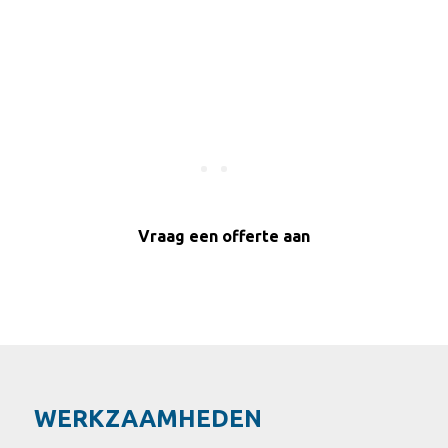
 kunnen betekenen? Onderstaand presenteren wij een aantal 
ijgt u een goed beeld van onze ervaring en vakkennis in stu
Vraag een offerte aan
WERKZAAMHEDEN