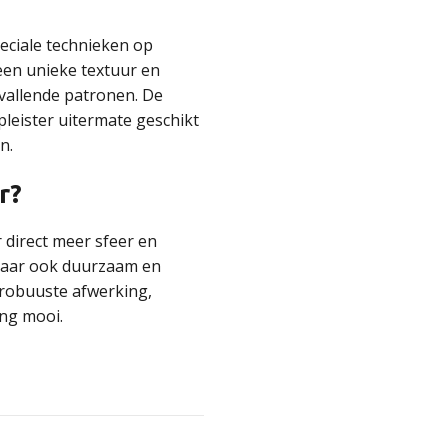
peciale technieken op
een unieke textuur en
opvallende patronen. De
pleister uitermate geschikt
n.
r?
r direct meer sfeer en
, maar ook duurzaam en
 robuuste afwerking,
lang mooi.