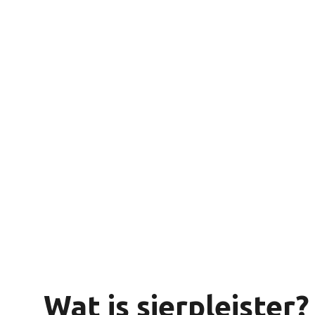
Transformeer je inte
sierpleister
Komt afspraken na. Werkt netjes en hee
Wat is sierpleister?