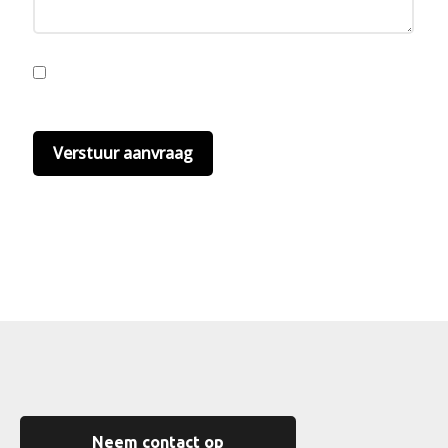
Ik ga akkoord met de privacyvoorwaarden.
Lees
hier onze
privacyvoorwaarden
. (*)
Neem contact op