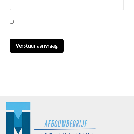
Ik ga akkoord met de privacyvoorwaarden.
Lees
hier onze
privacyvoorwaarden
. (*)