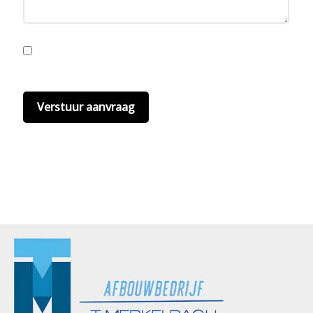
Ik ga akkoord met de privacyvoorwaarden.
Lees
hier onze
privacyvoorwaarden
. (*)