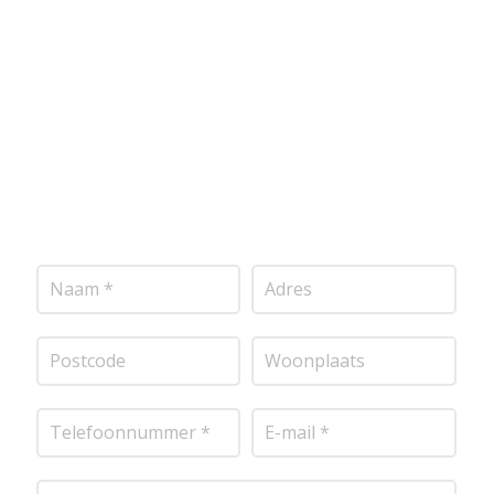
onderstaand formulier in, en ontvang snel een
vrijblijvende offerte op maat. Wij nemen zo snel
mogelijk contact met je op om de details van je
project door te nemen en je te voorzien van een
transparante prijsopgave.
Of het nu gaat om pleisterwerk, sierpleister,
spachtelputz of andere stucwerksoorten, wij staan
voor je klaar om het perfecte resultaat te leveren!