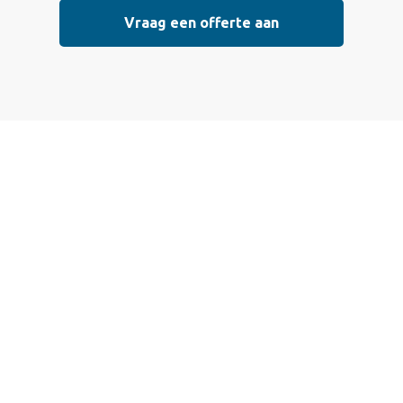
Vraag een offerte aan
Vraag vrijblijvend
een offerte aan
Wij bieden professionele stucwerkdiensten aan die
voldoen aan de hoogste kwaliteitsnormen. Vul