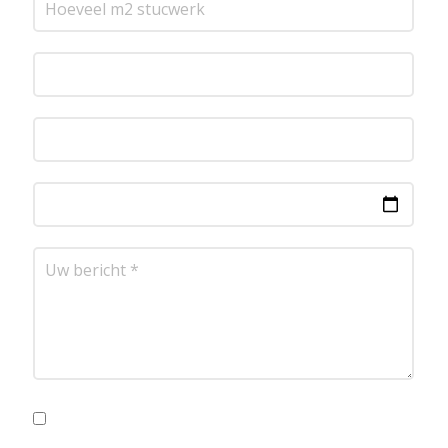
Ik ga akkoord met de privacyvoorwaarden.
Lees
hier onze
privacyvoorwaarden
. (*)