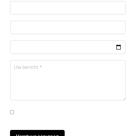
Ik ga akkoord met de privacyvoorwaarden.
Lees
hier onze
privacyvoorwaarden
. (*)