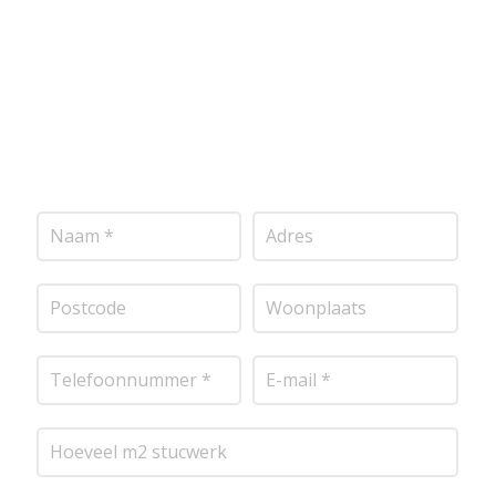
mogelijk contact met je op om de details van je
project door te nemen en je te voorzien van een
transparante prijsopgave.
Of het nu gaat om pleisterwerk, sierpleister,
spachtelputz of andere stucwerksoorten, wij staan
voor je klaar om het perfecte resultaat te leveren!