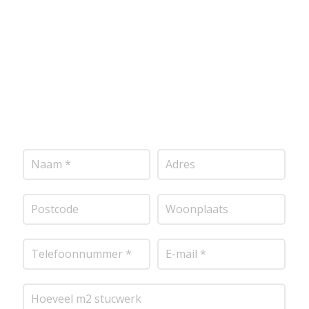
vrijblijvende offerte op maat. Wij nemen zo snel
mogelijk contact met je op om de details van je
project door te nemen en je te voorzien van een
transparante prijsopgave.
Of het nu gaat om pleisterwerk, sierpleister,
spachtelputz of andere stucwerksoorten, wij staan
voor je klaar om het perfecte resultaat te leveren!