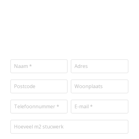
mogelijk contact met je op om de details van je
project door te nemen en je te voorzien van een
transparante prijsopgave.
Of het nu gaat om pleisterwerk, sierpleister,
spachtelputz of andere stucwerksoorten, wij staan
voor je klaar om het perfecte resultaat te leveren!