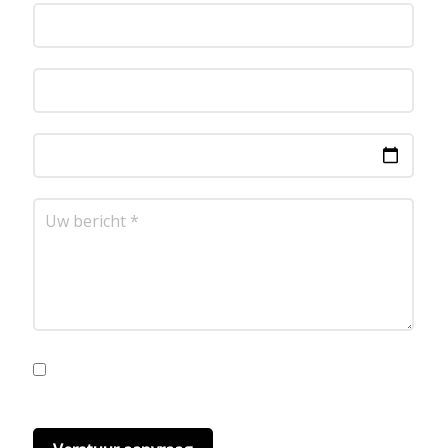
Ik ga akkoord met de privacyvoorwaarden.
Lees
hier onze
privacyvoorwaarden
. (*)