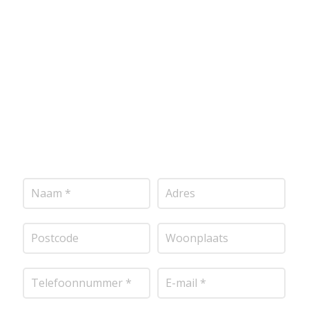
voldoen aan de hoogste kwaliteitsnormen. Vul
onderstaand formulier in, en ontvang snel een
vrijblijvende offerte op maat. Wij nemen zo snel
mogelijk contact met je op om de details van je
project door te nemen en je te voorzien van een
transparante prijsopgave.
Of het nu gaat om
pleisterwerk, sierpleister, spachtelputz of andere
stucwerksoorten, wij staan voor je klaar om het
perfecte resultaat te leveren!