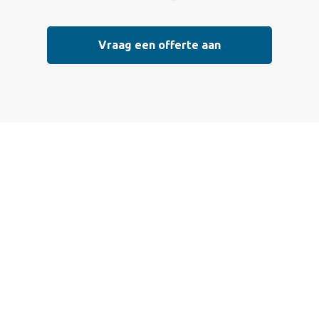
Vraag een offerte aan
Vraag vrijblijvend
een offerte aan
Wij bieden professionele stucwerkdiensten aan die