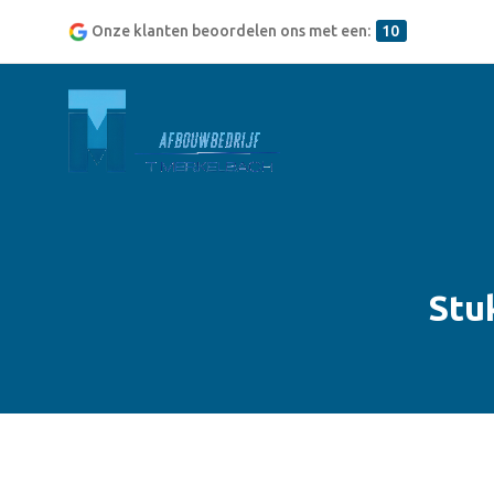
Onze klanten beoordelen ons met een:
10
Stu