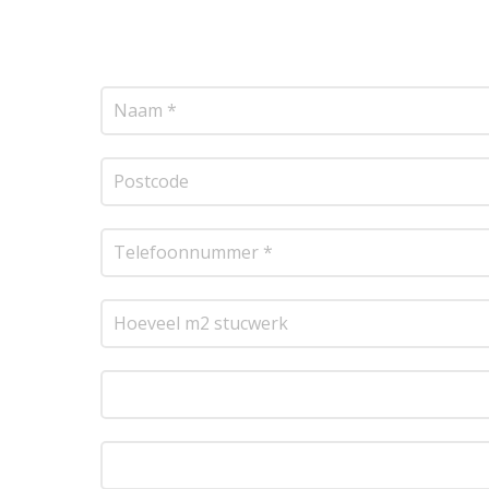
transparante prijsopgave.
Of het nu gaat om pl
resultaat te leveren!