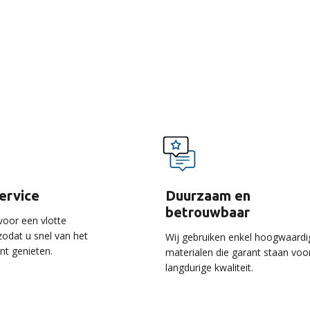
voordelen van onze ser
service
Duurzaam en
betrouwbaar
voor een vlotte
 zodat u snel van het
Wij gebruiken enkel hoogwaardi
unt genieten.
materialen die garant staan voo
langdurige kwaliteit.