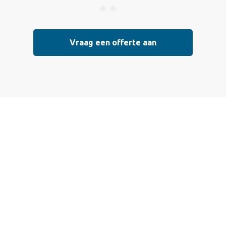
Vraag een offerte aan
 een offerte aan
 die voldoen aan de hoogste kwaliteitsnormen. Vul ondersta
l mogelijk contact met je op om de details van je project doo