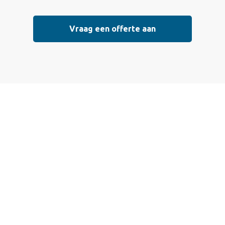
Vraag een offerte aan
Vraag vrijblijvend
een offerte aan
Wij bieden professionele stucwerkdiensten aan die