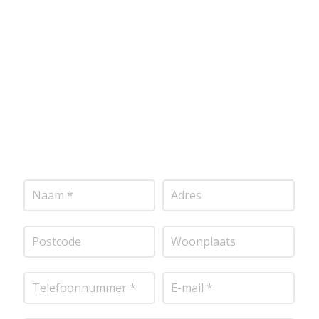
voldoen aan de hoogste kwaliteitsnormen. Vul
onderstaand formulier in, en ontvang snel een
vrijblijvende offerte op maat. Wij nemen zo snel
mogelijk contact met je op om de details van je
project door te nemen en je te voorzien van een
transparante prijsopgave.
Of het nu gaat om
pleisterwerk, sierpleister, spachtelputz of andere
stucwerksoorten, wij staan voor je klaar om het
perfecte resultaat te leveren!