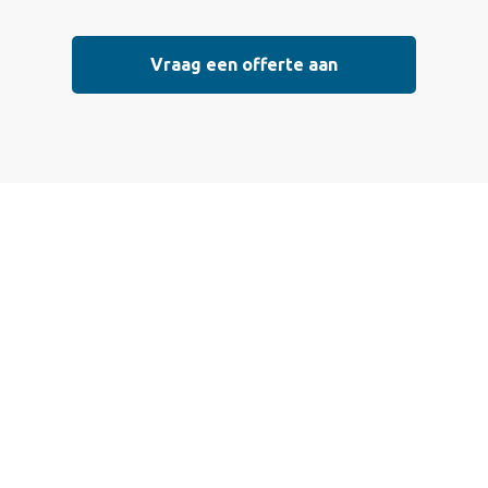
Vraag een offerte aan
 een offerte aan
 die voldoen aan de hoogste kwaliteitsnormen. Vul ondersta
l mogelijk contact met je op om de details van je project doo
eisterwerk, sierpleister, spachtelputz of andere stucwerksoo