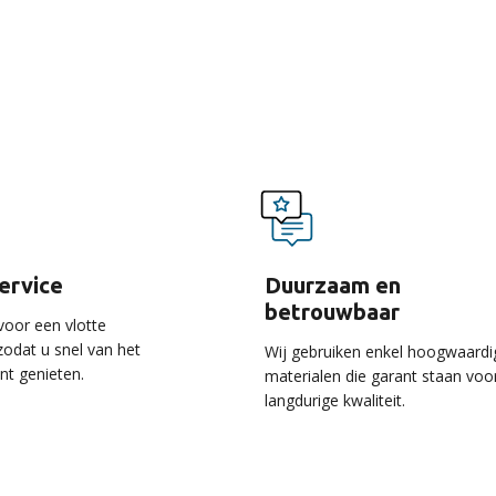
voordelen van onze ser
service
Duurzaam en
betrouwbaar
voor een vlotte
 zodat u snel van het
Wij gebruiken enkel hoogwaardi
unt genieten.
materialen die garant staan voo
langdurige kwaliteit.