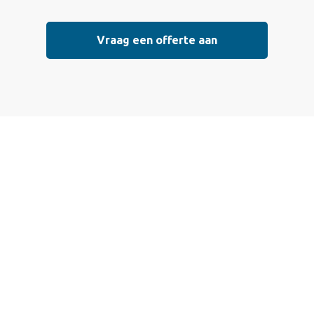
Vraag een offerte aan
Vraag vrijblijvend
een offerte aan
Wij bieden professionele stucwerkdiensten aan die