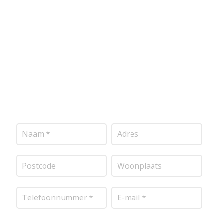
voldoen aan de hoogste kwaliteitsnormen. Vul
onderstaand formulier in, en ontvang snel een
vrijblijvende offerte op maat. Wij nemen zo snel
mogelijk contact met je op om de details van je
project door te nemen en je te voorzien van een
transparante prijsopgave.
Of het nu gaat om
pleisterwerk, sierpleister, spachtelputz of andere
stucwerksoorten, wij staan voor je klaar om het
perfecte resultaat te leveren!