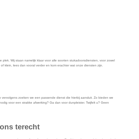
plek. Wij staan namelijk klaar voor alle soorten stukadoorsdiensten, voor zowel
of klein, lees dan vooral verder en kom erachter wat onze diensten zijn.
n vervolgens zoeken we een passende dienst die hierbij aansluit. Zo bieden we
odig voor een strakke afwerking? Ga dan voor dunpleister. Twijfelt u? Geen
 ons terecht