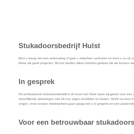
Stukadoorsbedrijf Hulst
Bent u bezig met een verbouwing of gaat u misschien verhuizen en bent u nu op zoek
kleine als grote projecten. Bij ons worden alleen beloftes gedaan die we kunnen waa
In gesprek
Als professioneel stukadoorsbedrijf in de buurt van Hulst staan wij garant voor e
verschillende oplossingen met elk hun eigen voordelen en kosten. Heeft uw muur e
zorgen, onze ervaren medewerkers gaan graag met u in gesprek om een passende 
Voor een betrouwbaar stukadoorsbe