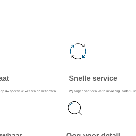
en van onze service
aat
Snelle service
d op uw specifieke wensen en behoeften.
Wij zorgen voor een vlotte uitvoering, zodat u s
uwbaar
Oog voor detail