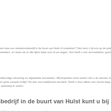
 naar een stukadoorsbedrijf in de buurt van Hulst of omstreken? Dan bent u bij ons op de juiste 
rmaken, en staan we te alle tijden klaar voor al uw vragen. Dus heeft u een renovatieklus, groot 
en vakkundige uitvoering en afgewerkte stucwerken. Wij bespreken eerst samen met u de wensen e
en grote aanpak nodig? Ga dan voor traditioneel stucwerk. Heeft u muur alleen een dunne laag n
oplossing te vinden.
drijf in de buurt van Hulst kunt u bij