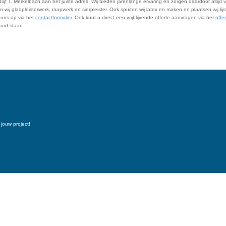
ijf T. Merkelbach aan het juiste adres! Wij bieden jarenlange ervaring en zorgen daardoor altijd vo
ij gladpleisterwerk, raapwerk en sierpleister. Ook spuiten wij latex en maken en plaatsen wij lij
 ons op via het
contactformulier
. Ook kunt u direct een vrijblijvende offerte aanvragen via het
offe
oord staan.
jouw project!