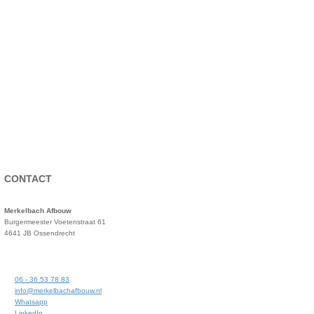
CONTACT
Merkelbach Afbouw
Burgermeester Voetenstraat 61
4641 JB Ossendrecht
06 - 36 53 78 83
info@merkelbachafbouw.nl
Whatsapp
LinkedIn