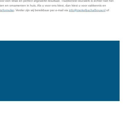
or een strak en perfect afgewerkt resultaat. Traditioneel stucwerk is echter niet het
sten en ornamenten in huis. Als u voor ons kiest, dan kiest u voor vakkennis en
rteformulier
. Verder zijn wij bereikbaar per e-mail via
info@merkelbachafbouw.nl
of