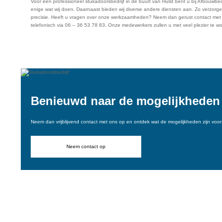
Voor een professioneel stukadoorsbedrijf in de buurt van Hulst bent u bij Afbouwbedr
enige wat wij doen. Daarnaast bieden wij diverse andere diensten aan. Zo verzorgen w
precisie. Heeft u vragen over onze werkzaamheden? Neem dan gerust contact met
telefonisch via 06 – 36 53 78 83. Onze medewerkers zullen u met veel plezier te w
Vraag een offerte aan
Benieuwd naar de mogelijkheden
Neem dan vrijblijvend contact met ons op en ontdek wat de mogelijkheden zijn voor 
Neem contact op