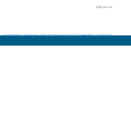
Volg ons op:
HOME
WERKZAAMHEDEN
PROJECTEN
FAQ
CONTACT
OFFERTE AANVRAGEN