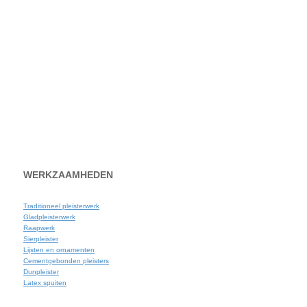
WERKZAAMHEDEN
Traditioneel pleisterwerk
Gladpleisterwerk
Raapwerk
Sierpleister
Lijsten en ornamenten
Cementgebonden pleisters
Dunpleister
Latex spuiten