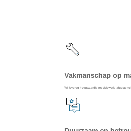
De voordel
Vakmanschap op m
Wij leveren hoogwaardig precisiewerk, afgestem
Duurzaam en betro