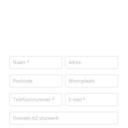
vrijblijvende offerte op maat. Wij nemen zo snel
mogelijk contact met je op om de details van je
project door te nemen en je te voorzien van een
transparante prijsopgave.
Of het nu gaat om
pleisterwerk, sierpleister, spachtelputz of andere
stucwerksoorten, wij staan voor je klaar om het
perfecte resultaat te leveren!