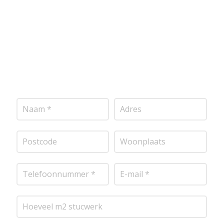
vrijblijvende offerte op maat. Wij nemen zo snel
mogelijk contact met je op om de details van je
project door te nemen en je te voorzien van een
transparante prijsopgave.
Of het nu gaat om
pleisterwerk, sierpleister, spachtelputz of andere
stucwerksoorten, wij staan voor je klaar om het
perfecte resultaat te leveren!