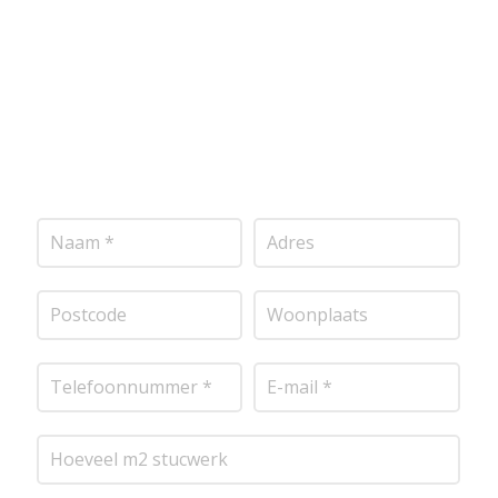
vrijblijvende offerte op maat. Wij nemen zo snel
mogelijk contact met je op om de details van je
project door te nemen en je te voorzien van een
transparante prijsopgave.
Of het nu gaat om
pleisterwerk, sierpleister, spachtelputz of andere
stucwerksoorten, wij staan voor je klaar om het
perfecte resultaat te leveren!