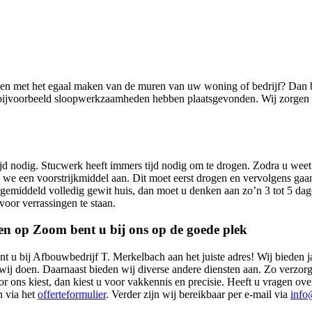
n met het egaal maken van de muren van uw woning of bedrijf? Dan bent
 bijvoorbeeld sloopwerkzaamheden hebben plaatsgevonden. Wij zorgen er
d nodig. Stucwerk heeft immers tijd nodig om te drogen. Zodra u weet d
 we een voorstrijkmiddel aan. Dit moet eerst drogen en vervolgens gaa
emiddeld volledig gewit huis, dan moet u denken aan zo’n 3 tot 5 dage
 voor verrassingen te staan.
en op Zoom bent u bij ons op de goede plek
 u bij Afbouwbedrijf T. Merkelbach aan het juiste adres! Wij bieden jar
t wij doen. Daarnaast bieden wij diverse andere diensten aan. Zo verzor
voor ons kiest, dan kiest u voor vakkennis en precisie. Heeft u vragen
n via het
offerteformulier
. Verder zijn wij bereikbaar per e-mail via
info