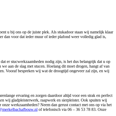
 u bij ons op de juiste plek. Als stukadoor staan wij namelijk klaar
 dan voor dat ieder muur of ieder plafond weer volledig glad is,
at er stucwerkzaamheden nodig zijn, is het dus belangrijk dat u op
n we aan de slag met stucen. Hoelang dit moet drogen, hangt af van
n. Vooraf bespreken wij wat de droogtijd ongeveer zal zijn, en wij
enlange ervaring en zorgen daardoor altijd voor een strak en perfect
gen wij gladpleisterwerk, raapwerk en sierpleister. Ook spuiten wij
 over onze werkzaamheden? Neem dan gerust contact met ons op via het
@merkelbachafbouw.nl
of telefonisch via 06 – 36 53 78 83. Onze