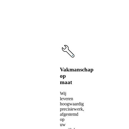
onze
service
Vakmanschap
op
maat
Wij
leveren
hoogwaardig
precisiewerk,
afgestemd
op
uw