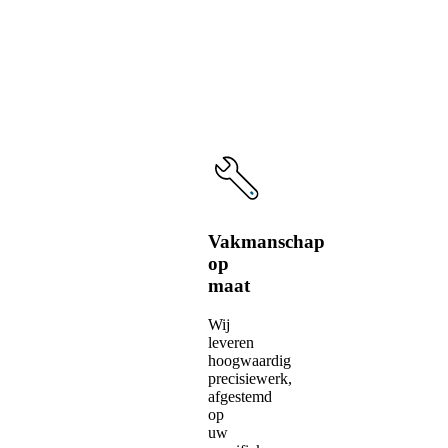
onze
service
Vakmanschap
op
maat
Wij
leveren
hoogwaardig
precisiewerk,
afgestemd
op
uw