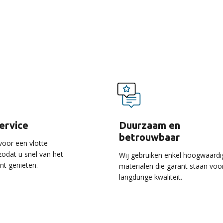
voordelen van onze ser
service
Duurzaam en
betrouwbaar
voor een vlotte
 zodat u snel van het
Wij gebruiken enkel hoogwaardi
unt genieten.
materialen die garant staan voo
langdurige kwaliteit.