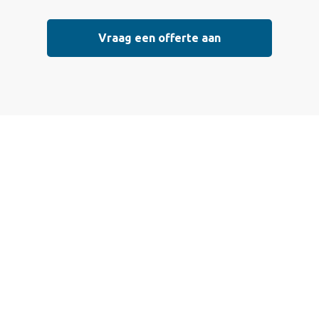
Vraag een offerte aan
 een offerte aan
 die voldoen aan de hoogste kwaliteitsnormen. Vul ondersta
l mogelijk contact met je op om de details van je project doo
eisterwerk, sierpleister, spachtelputz of andere stucwerksoo