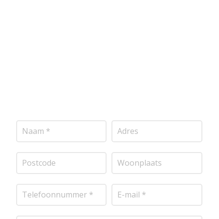
voldoen aan de hoogste kwaliteitsnormen. Vul
onderstaand formulier in, en ontvang snel een
vrijblijvende offerte op maat. Wij nemen zo snel
mogelijk contact met je op om de details van je
project door te nemen en je te voorzien van een
transparante prijsopgave.
Of het nu gaat om
pleisterwerk, sierpleister, spachtelputz of andere
stucwerksoorten, wij staan voor je klaar om het
perfecte resultaat te leveren!