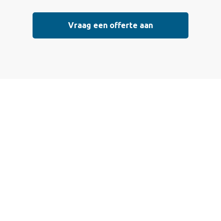
Vraag een offerte aan
Vraag vrijblijvend
een offerte aan
Wij bieden professionele stucwerkdiensten aan die