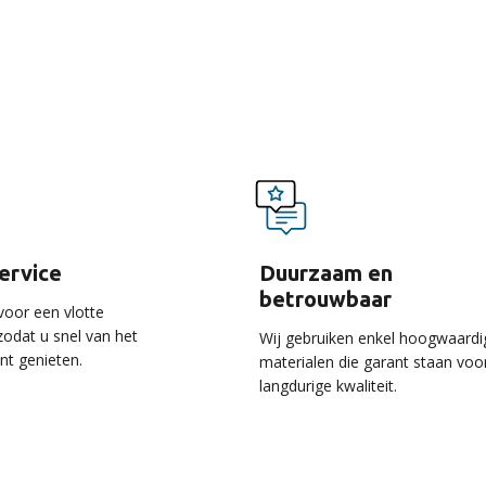
voordelen van onze ser
service
Duurzaam en
betrouwbaar
voor een vlotte
 zodat u snel van het
Wij gebruiken enkel hoogwaardi
unt genieten.
materialen die garant staan voo
langdurige kwaliteit.