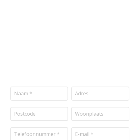
Wij bieden professionele stucwerkdiensten aan die
voldoen aan de hoogste kwaliteitsnormen. Vul
onderstaand formulier in, en ontvang snel een
vrijblijvende offerte op maat. Wij nemen zo snel
mogelijk contact met je op om de details van je
project door te nemen en je te voorzien van een
transparante prijsopgave.
Of het nu gaat om
pleisterwerk, sierpleister, spachtelputz of andere
stucwerksoorten, wij staan voor je klaar om het
perfecte resultaat te leveren!