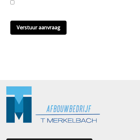
Ik ga akkoord met de privacyvoorwaarden.
Lees
hier onze
privacyvoorwaarden
. (*)