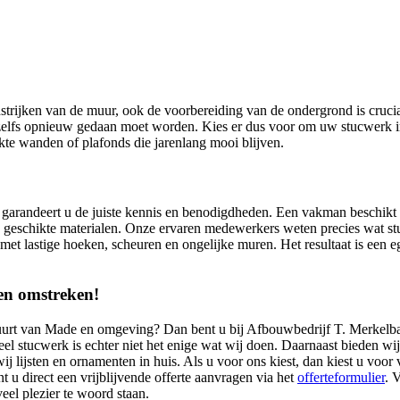
adstrijken van de muur, ook de voorbereiding van de ondergrond is cruci
of zelfs opnieuw gedaan moet worden. Kies er dus voor om uw stucwerk 
erkte wanden of plafonds die jarenlang mooi blijven.
arandeert u de juiste kennis en benodigdheden. Een vakman beschikt na
en geschikte materialen. Onze ervaren medewerkers weten precies wat 
t lastige hoeken, scheuren en ongelijke muren. Het resultaat is een eg
 en omstreken!
 buurt van Made en omgeving? Dan bent u bij Afbouwbedrijf T. Merkelbac
oneel stucwerk is echter niet het enige wat wij doen. Daarnaast bieden w
wij lijsten en ornamenten in huis. Als u voor ons kiest, dan kiest u v
t u direct een vrijblijvende offerte aanvragen via het
offerteformulier
. 
eel plezier te woord staan.