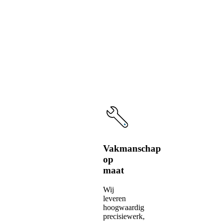
voordelen
van
onze
service
Vakmanschap
op
maat
Wij
leveren
hoogwaardig
precisiewerk,