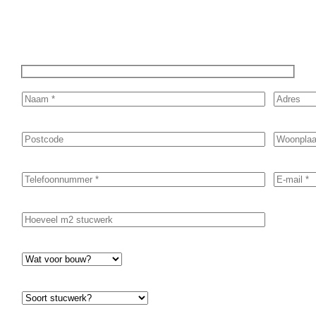
prijsopgave.
Of het nu gaat om pleisterwerk, sierpleister,
spachtelputz of andere stucwerksoorten, wij staan voor je
klaar om het perfecte resultaat te leveren!