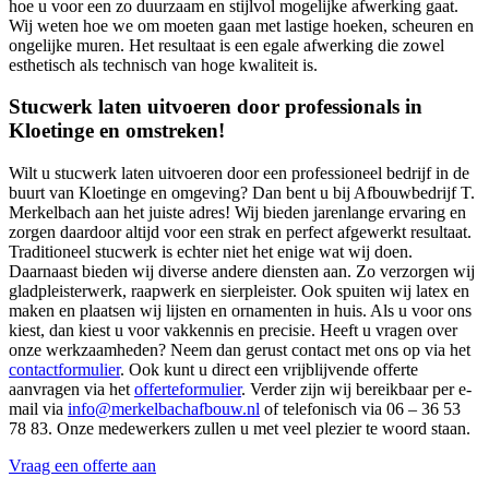
hoe u voor een zo duurzaam en stijlvol mogelijke afwerking gaat.
Wij weten hoe we om moeten gaan met lastige hoeken, scheuren en
ongelijke muren. Het resultaat is een egale afwerking die zowel
esthetisch als technisch van hoge kwaliteit is.
Stucwerk laten uitvoeren door professionals in
Kloetinge en omstreken!
Wilt u stucwerk laten uitvoeren door een professioneel bedrijf in de
buurt van Kloetinge en omgeving? Dan bent u bij Afbouwbedrijf T.
Merkelbach aan het juiste adres! Wij bieden jarenlange ervaring en
zorgen daardoor altijd voor een strak en perfect afgewerkt resultaat.
Traditioneel stucwerk is echter niet het enige wat wij doen.
Daarnaast bieden wij diverse andere diensten aan. Zo verzorgen wij
gladpleisterwerk, raapwerk en sierpleister. Ook spuiten wij latex en
maken en plaatsen wij lijsten en ornamenten in huis. Als u voor ons
kiest, dan kiest u voor vakkennis en precisie. Heeft u vragen over
onze werkzaamheden? Neem dan gerust contact met ons op via het
contactformulier
. Ook kunt u direct een vrijblijvende offerte
aanvragen via het
offerteformulier
. Verder zijn wij bereikbaar per e-
mail via
info@merkelbachafbouw.nl
of telefonisch via 06 – 36 53
78 83. Onze medewerkers zullen u met veel plezier te woord staan.
Vraag een offerte aan