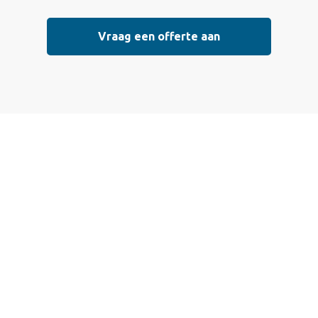
Vraag een offerte aan
Vraag vrijblijvend
een offerte aan
Wij bieden professionele stucwerkdiensten aan die