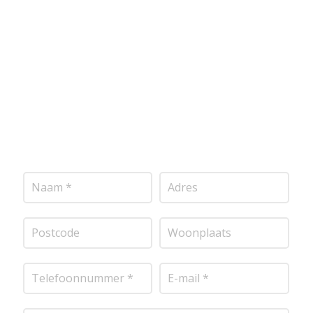
voldoen aan de hoogste kwaliteitsnormen. Vul
onderstaand formulier in, en ontvang snel een
vrijblijvende offerte op maat. Wij nemen zo snel
mogelijk contact met je op om de details van je
project door te nemen en je te voorzien van een
transparante prijsopgave.
Of het nu gaat om
pleisterwerk, sierpleister, spachtelputz of andere
stucwerksoorten, wij staan voor je klaar om het
perfecte resultaat te leveren!