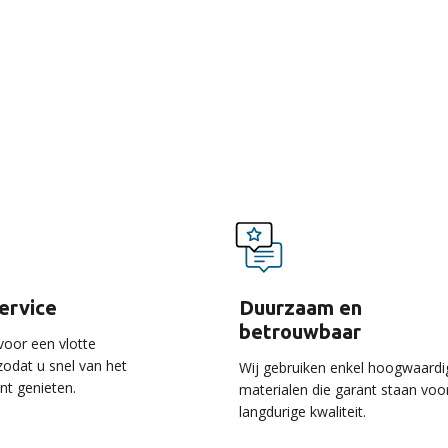
voordelen van onze ser
service
Duurzaam en
betrouwbaar
voor een vlotte
 zodat u snel van het
Wij gebruiken enkel hoogwaardi
unt genieten.
materialen die garant staan voo
langdurige kwaliteit.