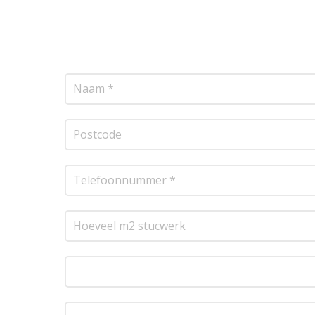
vrijblijvende offerte op maat. Wij nemen zo sne
transparante prijsopgave.
Of het nu gaat om pl
resultaat te leveren!