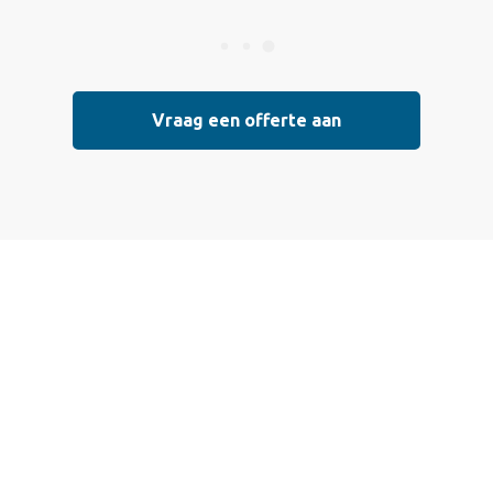
Vraag een offerte aan
 een offerte aan
 die voldoen aan de hoogste kwaliteitsnormen. Vul ondersta