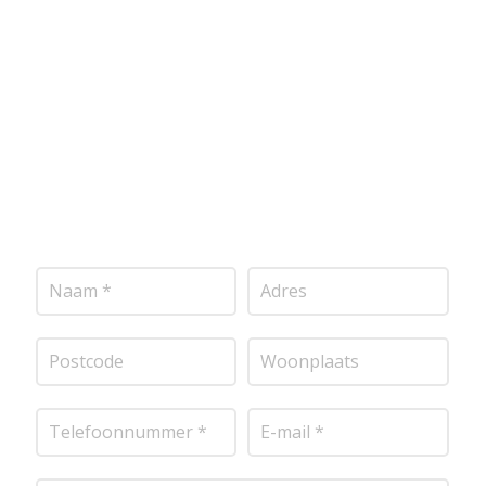
voldoen aan de hoogste kwaliteitsnormen. Vul
onderstaand formulier in, en ontvang snel een
vrijblijvende offerte op maat. Wij nemen zo snel
mogelijk contact met je op om de details van je
project door te nemen en je te voorzien van een
transparante prijsopgave.
Of het nu gaat om
pleisterwerk, sierpleister, spachtelputz of andere
stucwerksoorten, wij staan voor je klaar om het
perfecte resultaat te leveren!