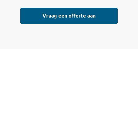
Vraag een offerte aan
Vraag vrijblijvend
een offerte aan
Wij bieden professionele stucwerkdiensten aan die