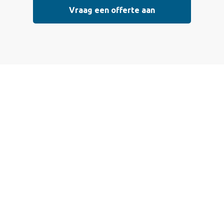
Vraag een offerte aan
Vraag vrijblijvend
een offerte aan
Wij bieden professionele stucwerkdiensten aan die
voldoen aan de hoogste kwaliteitsnormen. Vul
onderstaand formulier in, en ontvang snel een