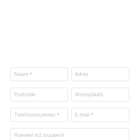
vrijblijvende offerte op maat. Wij nemen zo snel
mogelijk contact met je op om de details van je
project door te nemen en je te voorzien van een
transparante prijsopgave.
Of het nu gaat om
pleisterwerk, sierpleister, spachtelputz of andere
stucwerksoorten, wij staan voor je klaar om het
perfecte resultaat te leveren!