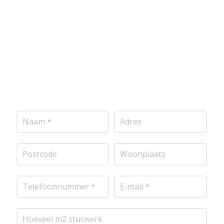
onderstaand formulier in, en ontvang snel een
vrijblijvende offerte op maat. Wij nemen zo snel
mogelijk contact met je op om de details van je
project door te nemen en je te voorzien van een
transparante prijsopgave.
Of het nu gaat om
pleisterwerk, sierpleister, spachtelputz of andere
stucwerksoorten, wij staan voor je klaar om het
perfecte resultaat te leveren!