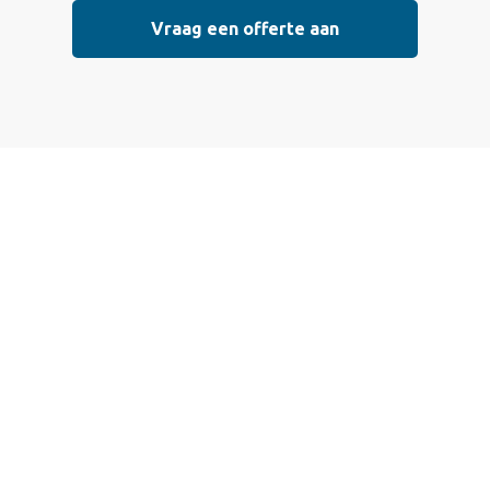
Vraag een offerte aan
Vraag vrijblijvend
een offerte aan
Wij bieden professionele stucwerkdiensten aan die
voldoen aan de hoogste kwaliteitsnormen. Vul