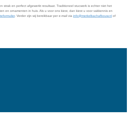
 strak en perfect afgewerkt resultaat. Traditioneel stucwerk is echter niet het
sten en ornamenten in huis. Als u voor ons kiest, dan kiest u voor vakkennis en
rteformulier
. Verder zijn wij bereikbaar per e-mail via
info@merkelbachafbouw.nl
of