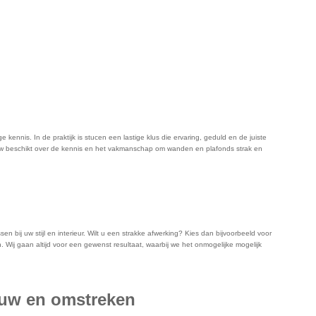
e kennis. In de praktijk is stucen een lastige klus die ervaring, geduld en de juiste
 Wouw beschikt over de kennis en het vakmanschap om wanden en plafonds strak en
bij uw stijl en interieur. Wilt u een strakke afwerking? Kies dan bijvoorbeeld voor
 Wij gaan altijd voor een gewenst resultaat, waarbij we het onmogelijke mogelijk
Wouw en omstreken