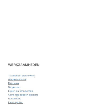
WERKZAAMHEDEN
Traditioneel pleisterwerk
Gladpleisterwerk
Raapwerk
Sierpleister
Lijsten en ornamenten
Cementgebonden pleisters
Dunpleister
Latex spuiten