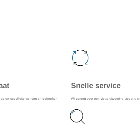
en van onze service
aat
Snelle service
d op uw specifieke wensen en behoeften.
Wij zorgen voor een vlotte uitvoering, zodat u s