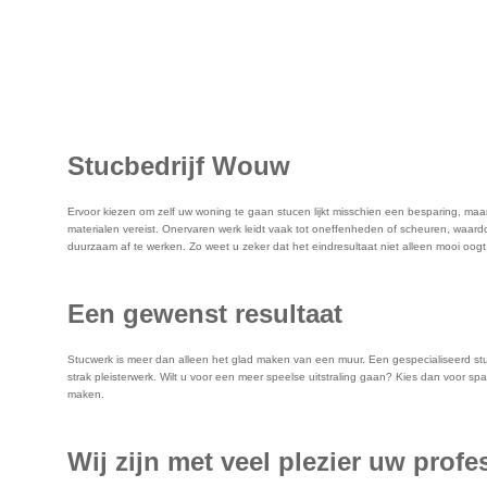
Stucbedrijf Wouw
Ervoor kiezen om zelf uw woning te gaan stucen lijkt misschien een besparing, maar ui
materialen vereist. Onervaren werk leidt vaak tot oneffenheden of scheuren, waard
duurzaam af te werken. Zo weet u zeker dat het eindresultaat niet alleen mooi oog
Een gewenst resultaat
Stucwerk is meer dan alleen het glad maken van een muur. Een gespecialiseerd stucb
strak pleisterwerk. Wilt u voor een meer speelse uitstraling gaan? Kies dan voor s
maken.
Wij zijn met veel plezier uw prof