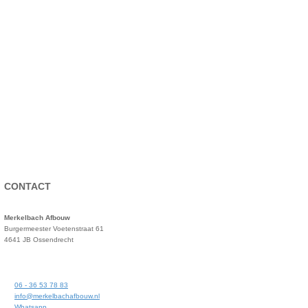
CONTACT
Merkelbach Afbouw
Burgermeester Voetenstraat 61
4641 JB Ossendrecht
06 - 36 53 78 83
info@merkelbachafbouw.nl
Whatsapp