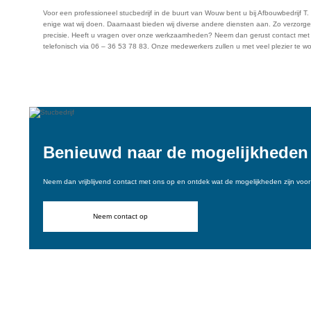
Voor een professioneel stucbedrijf in de buurt van Wouw bent u bij Afbouwbedrijf T. 
enige wat wij doen. Daarnaast bieden wij diverse andere diensten aan. Zo verzorgen w
precisie. Heeft u vragen over onze werkzaamheden? Neem dan gerust contact met
telefonisch via 06 – 36 53 78 83. Onze medewerkers zullen u met veel plezier te w
Vraag een offerte aan
Benieuwd naar de mogelijkheden
Neem dan vrijblijvend contact met ons op en ontdek wat de mogelijkheden zijn voor 
Neem contact op