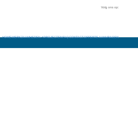
Volg ons op:
HOME
WERKZAAMHEDEN
PROJECTEN
FAQ
CONTACT
OFFERTE AANVRAGEN