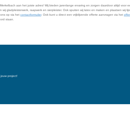
Merkelbach aan het juiste adres! Wij bieden jarenlange ervaring en zorgen daardoor altijd voor een
ij gladpleisterwerk, raapwerk en sierpleister. Ook spuiten wij latex en maken en plaatsen wij lij
 ons op via het
contactformulier
. Ook kunt u direct een vrijblijvende offerte aanvragen via het
offe
oord staan.
jouw project!