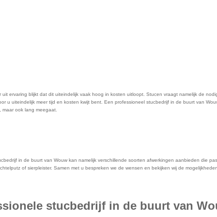
t ervaring blijkt dat dit uiteindelijk vaak hoog in kosten uitloopt. Stucen vraagt namelijk de nodig
oor u uiteindelijk meer tijd en kosten kwijt bent. Een professioneel stucbedrijf in de buurt van
t, maar ook lang meegaat.
edrijf in de buurt van Wouw kan namelijk verschillende soorten afwerkingen aanbieden die passen 
pachtelputz of sierpleister. Samen met u bespreken we de wensen en bekijken wij de mogelijkheden.
essionele stucbedrijf in de buurt van 