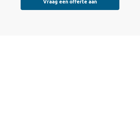
Vraag een offerte aan
Vraag vrijblijvend
een offerte aan
Wij bieden professionele stucwerkdiensten aan die
voldoen aan de hoogste kwaliteitsnormen. Vul
onderstaand formulier in, en ontvang snel een