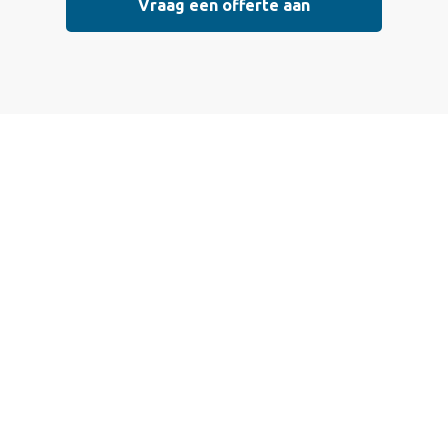
Vraag een offerte aan
Vraag vrijblijvend
een offerte aan
Wij bieden professionele stucwerkdiensten aan die
voldoen aan de hoogste kwaliteitsnormen. Vul
onderstaand formulier in, en ontvang snel een