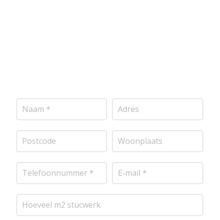
vrijblijvende offerte op maat. Wij nemen zo snel
mogelijk contact met je op om de details van je
project door te nemen en je te voorzien van een
transparante prijsopgave.
Of het nu gaat om
pleisterwerk, sierpleister, spachtelputz of andere
stucwerksoorten, wij staan voor je klaar om het
perfecte resultaat te leveren!