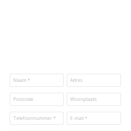
voldoen aan de hoogste kwaliteitsnormen. Vul
onderstaand formulier in, en ontvang snel een
vrijblijvende offerte op maat. Wij nemen zo snel
mogelijk contact met je op om de details van je
project door te nemen en je te voorzien van een
transparante prijsopgave.
Of het nu gaat om
pleisterwerk, sierpleister, spachtelputz of andere
stucwerksoorten, wij staan voor je klaar om het
perfecte resultaat te leveren!