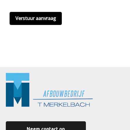
hier onze
privacyvoorwaarden
. (*)
Neem contact op