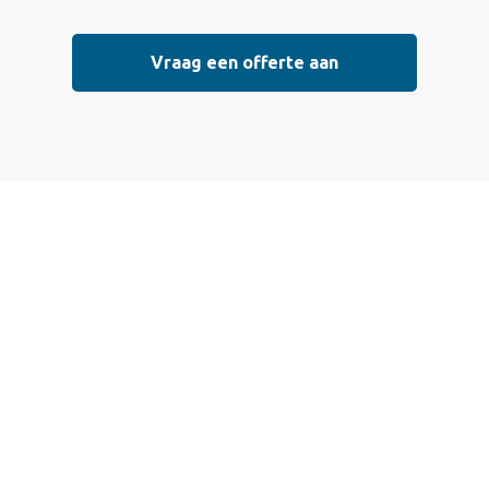
Vraag een offerte aan
Vraag vrijblijvend
een offerte aan
Wij bieden professionele stucwerkdiensten aan die