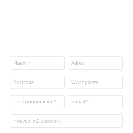
mogelijk contact met je op om de details van je
project door te nemen en je te voorzien van een
transparante prijsopgave.
Of het nu gaat om
pleisterwerk, sierpleister, spachtelputz of andere
stucwerksoorten, wij staan voor je klaar om het
perfecte resultaat te leveren!