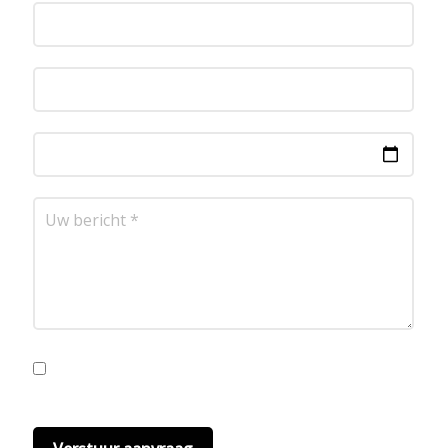
Ik ga akkoord met de privacyvoorwaarden.
Lees
hier onze
privacyvoorwaarden
. (*)