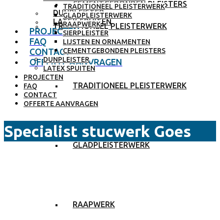
CEMENTGEBONDEN PLEISTERS
TRADITIONEEL PLEISTERWERK
DUNPLEISTER
GLADPLEISTERWERK
LATEX SPUITEN
RAAPWERK
TRADITIONEEL PLEISTERWERK
PROJECTEN
SIERPLEISTER
FAQ
LIJSTEN EN ORNAMENTEN
CONTACT
CEMENTGEBONDEN PLEISTERS
DUNPLEISTER
OFFERTE AANVRAGEN
LATEX SPUITEN
PROJECTEN
TRADITIONEEL PLEISTERWERK
FAQ
CONTACT
OFFERTE AANVRAGEN
Specialist stucwerk Goes
GLADPLEISTERWERK
RAAPWERK