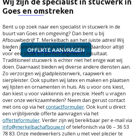
Wij zijn de specialist in stucwerk in
Goes en omstreken
CONTACT
Bent u op zoek naar een specialist in stucwerk in de
buurt van Goes en omgeving? Dan bent u bij
Afbouwbedrijf T. Merkelbach aan het juiste adres! Wij
bieden jarenlange ervaring en zorgen daardoor altijd
OFFERTE AANVRAGEN
voor een strak en perfect afgewerkt resultaat.
Traditioneel stucwerk is echter niet het enige wat wij
doen. Daarnaast bieden wij diverse andere diensten aan.
Zo verzorgen wij gladpleisterwerk, raapwerk en
sierpleister. Ook spuiten wij latex en maken en plaatsen
wij lijsten en ornamenten in huis. Als u voor ons kiest,
dan kiest u voor vakkennis en precisie. Heeft u vragen
over onze werkzaamheden? Neem dan gerust contact
met ons op via het
contactformulier
. Ook kunt u direct
een vrijblijvende offerte aanvragen via het
offerteformulier
. Verder zijn wij bereikbaar per e-mail via
info@merkelbachafbouw.nl
of telefonisch via 06 – 36 53
78 83. Onze medewerkers zullen u met veel plezier te