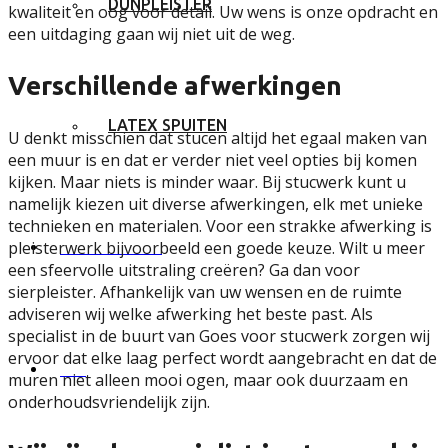
DUNPLEISTER
kwaliteit en oog voor detail. Uw wens is onze opdracht en
een uitdaging gaan wij niet uit de weg.
Verschillende afwerkingen
LATEX SPUITEN
U denkt misschien dat stucen altijd het egaal maken van
een muur is en dat er verder niet veel opties bij komen
kijken. Maar niets is minder waar. Bij stucwerk kunt u
namelijk kiezen uit diverse afwerkingen, elk met unieke
technieken en materialen. Voor een strakke afwerking is
PROJECTEN
pleisterwerk bijvoorbeeld een goede keuze. Wilt u meer
een sfeervolle uitstraling creëren? Ga dan voor
sierpleister. Afhankelijk van uw wensen en de ruimte
adviseren wij welke afwerking het beste past. Als
specialist in de buurt van Goes voor stucwerk zorgen wij
ervoor dat elke laag perfect wordt aangebracht en dat de
FAQ
muren niet alleen mooi ogen, maar ook duurzaam en
onderhoudsvriendelijk zijn.