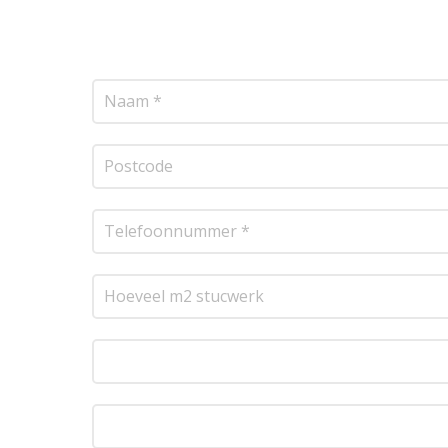
transparante prijsopgave.
Of het nu gaat om pl
resultaat te leveren!