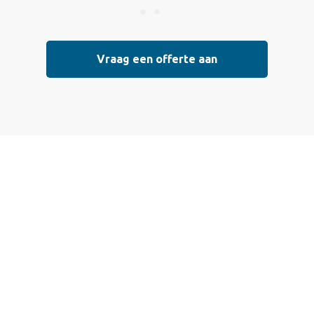
Vraag een offerte aan
 een offerte aan
 die voldoen aan de hoogste kwaliteitsnormen. Vul ondersta
l mogelijk contact met je op om de details van je project doo