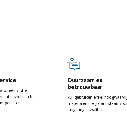
voordelen van onze ser
service
Duurzaam en
betrouwbaar
voor een vlotte
 zodat u snel van het
Wij gebruiken enkel hoogwaardi
unt genieten.
materialen die garant staan voo
langdurige kwaliteit.