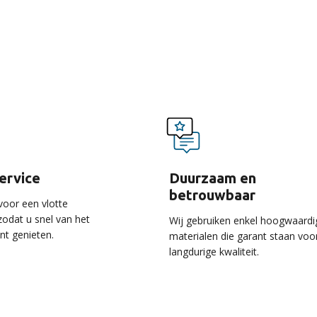
voordelen van onze ser
service
Duurzaam en
betrouwbaar
voor een vlotte
 zodat u snel van het
Wij gebruiken enkel hoogwaardi
unt genieten.
materialen die garant staan voo
langdurige kwaliteit.