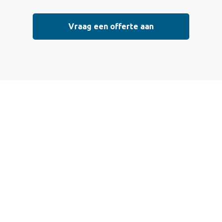
Vraag een offerte aan
 een offerte aan
 die voldoen aan de hoogste kwaliteitsnormen. Vul ondersta
l mogelijk contact met je op om de details van je project doo
eisterwerk, sierpleister, spachtelputz of andere stucwerksoo