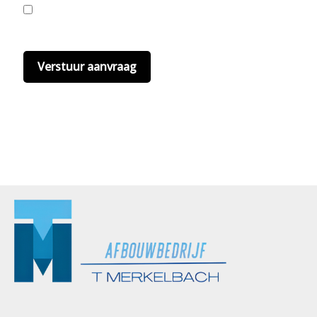
Ik ga akkoord met de privacyvoorwaarden.
Lees
hier onze
privacyvoorwaarden
. (*)