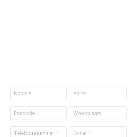
Wij bieden professionele stucwerkdiensten aan die
voldoen aan de hoogste kwaliteitsnormen. Vul
onderstaand formulier in, en ontvang snel een
vrijblijvende offerte op maat. Wij nemen zo snel
mogelijk contact met je op om de details van je
project door te nemen en je te voorzien van een
transparante prijsopgave.
Of het nu gaat om
pleisterwerk, sierpleister, spachtelputz of andere
stucwerksoorten, wij staan voor je klaar om het
perfecte resultaat te leveren!