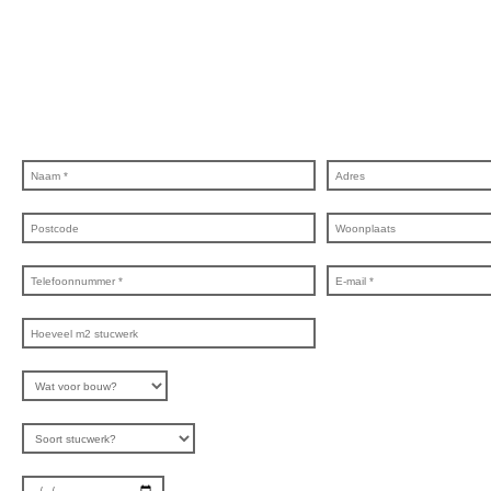
Wij bieden professionele stucwerkdiensten aan die voldoen aan de hoogste
kwaliteitsnormen. Vul onderstaand formulier in, en ontvang snel een vrijblijvende offerte
op maat. Wij nemen zo snel mogelijk contact met je op om de details van je project door
te nemen en je te voorzien van een transparante prijsopgave.
Of het nu gaat om
pleisterwerk, sierpleister, spachtelputz of andere stucwerksoorten, wij staan voor je klaar
om het perfecte resultaat te leveren!