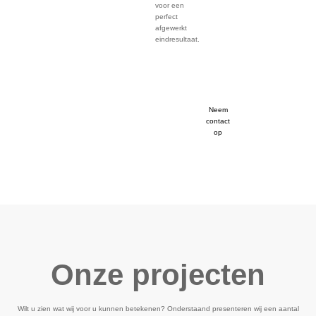
voor een
perfect
afgewerkt
eindresultaat.
Neem
contact
op
Onze projecten
Wilt u zien wat wij voor u kunnen betekenen? Onderstaand presenteren wij een aantal