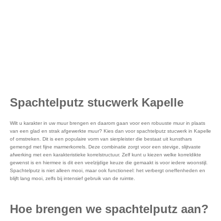
Spachtelputz stucwerk Kapelle
Wilt u karakter in uw muur brengen en daarom gaan voor een robuuste muur in plaats
van een glad en strak afgewerkte muur? Kies dan voor spachtelputz stucwerk in Kapelle
of omstreken. Dit is een populaire vorm van sierpleister die bestaat uit kunsthars
gemengd met fijne marmerkorrels. Deze combinatie zorgt voor een stevige, slijtvaste
afwerking met een karakteristieke korrelstructuur. Zelf kunt u kiezen welke korreldikte
gewenst is en hiermee is dit een veelzijdige keuze die gemaakt is voor iedere woonstijl.
Spachtelputz is niet alleen mooi, maar ook functioneel: het verbergt oneffenheden en
blijft lang mooi, zelfs bij intensief gebruik van de ruimte.
Hoe brengen we spachtelputz aan?