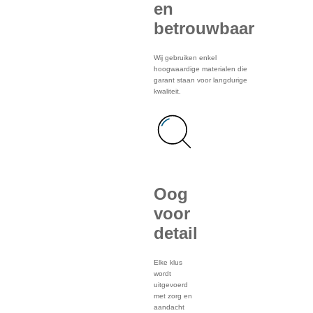
en
betrouwbaar
Wij gebruiken enkel
hoogwaardige materialen die
garant staan voor langdurige
kwaliteit.
Oog
voor
detail
Elke klus
wordt
uitgevoerd
met zorg en
aandacht