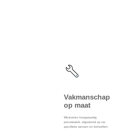
voordelen
van onze
service
Vakmanschap
op maat
Wij leveren hoogwaardig
precisiewerk, afgestemd op uw
specifieke wensen en behoeften.