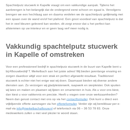
Spachtelputz stucwerk in Kapelle vraagt om een vakkundige aanpak. Tijdens het
aanbrengen is het belangrijk dat de ondergrond eerst schoon en egaal is. Vervolgens
brengen we een hechtlaag aan en daarna verdelen we de spachtelputz gelijkmatig met
een spaan over de wand en/of het plafond. Een groot voordeel van spachtelputz is dat
het in veel kleuren geleverd kan worden, dit zorgt ervoor dat u het perfect kan
afstemmen op uw interieur en er geen laag verf meer nodig is.
Vakkundig spachtelputz stucwerk
in Kapelle of omstreken
Voor een professioneel bedrijf in spachtelputz stucwerk in de buurt van Kapelle bent u
bij Afbouwbedrijf T. Merkelbach aan het juiste adres! Wij bieden jarenlange ervaring en
zorgen daardoor altijd voor een strak en perfect afgewerkt resultaat. Traditioneel
stucwerk is echter niet het enige wat wij doen. Daarnaast bieden wij diverse andere
diensten aan. Zo verzorgen wij gladpleisterwerk, raapwerk en sierpleister. Ook spuiten
wij latex en maken en plaatsen wij lijsten en ornamenten in huis. Als u voor ons kiest,
dan kiest u voor vakkennis en precisie. Heeft u vragen over onze werkzaamheden?
Neem dan gerust contact met ons op via het
contactformulier
. Ook kunt u direct een
vrijblijvende offerte aanvragen via het
offerteformulier
. Verder zijn wij bereikbaar per e-
mail via
info@merkelbachafbouw.nl
of telefonisch via 06 – 36 53 78 83. Onze
medewerkers zullen u met veel plezier te woord staan.