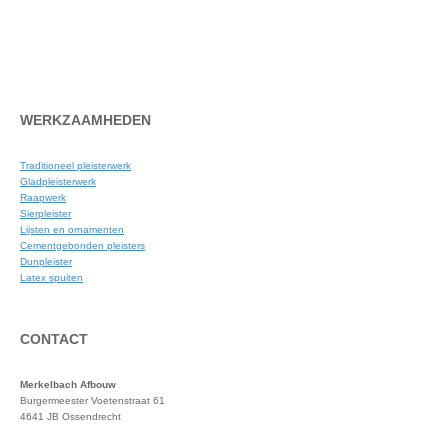
Neem contact op
WERKZAAMHEDEN
Traditioneel pleisterwerk
Gladpleisterwerk
Raapwerk
Sierpleister
Lijsten en ornamenten
Cementgebonden pleisters
Dunpleister
Latex spuiten
CONTACT
Merkelbach Afbouw
Burgermeester Voetenstraat 61
4641 JB Ossendrecht