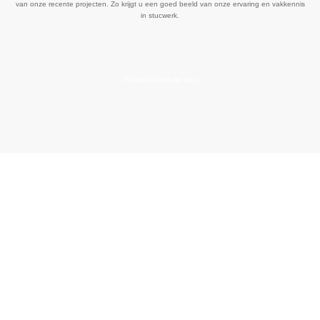
van onze recente projecten. Zo krijgt u een goed beeld van onze ervaring en vakkennis
in stucwerk.
Vraag een offerte aan
Vraag vrijblijvend
een offerte aan