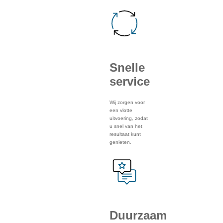
Snelle
service
Wij zorgen voor
een vlotte
uitvoering, zodat
u snel van het
resultaat kunt
genieten.
Duurzaam