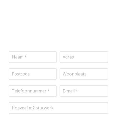
vrijblijvende offerte op maat. Wij nemen zo snel
mogelijk contact met je op om de details van je
project door te nemen en je te voorzien van een
transparante prijsopgave.
Of het nu gaat om
pleisterwerk, sierpleister, spachtelputz of andere
stucwerksoorten, wij staan voor je klaar om het
perfecte resultaat te leveren!