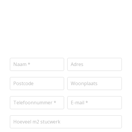
vrijblijvende offerte op maat. Wij nemen zo snel
mogelijk contact met je op om de details van je
project door te nemen en je te voorzien van een
transparante prijsopgave.
Of het nu gaat om
pleisterwerk, sierpleister, spachtelputz of andere
stucwerksoorten, wij staan voor je klaar om het
perfecte resultaat te leveren!