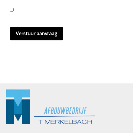
Ik ga akkoord met de privacyvoorwaarden.
Lees
hier onze
privacyvoorwaarden
. (*)