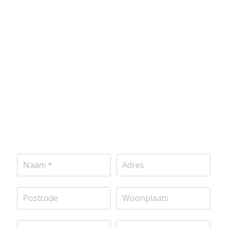
Wij bieden professionele stucwerkdiensten aan die
voldoen aan de hoogste kwaliteitsnormen. Vul
onderstaand formulier in, en ontvang snel een
vrijblijvende offerte op maat. Wij nemen zo snel
mogelijk contact met je op om de details van je
project door te nemen en je te voorzien van een
transparante prijsopgave.
Of het nu gaat om
pleisterwerk, sierpleister, spachtelputz of andere
stucwerksoorten, wij staan voor je klaar om het
perfecte resultaat te leveren!