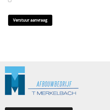
Ik ga akkoord met de privacyvoorwaarden.
Lees
hier onze
privacyvoorwaarden
. (*)