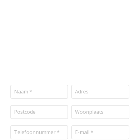
Wij bieden professionele stucwerkdiensten aan die
voldoen aan de hoogste kwaliteitsnormen. Vul
onderstaand formulier in, en ontvang snel een
vrijblijvende offerte op maat. Wij nemen zo snel
mogelijk contact met je op om de details van je
project door te nemen en je te voorzien van een
transparante prijsopgave.
Of het nu gaat om
pleisterwerk, sierpleister, spachtelputz of andere
stucwerksoorten, wij staan voor je klaar om het
perfecte resultaat te leveren!