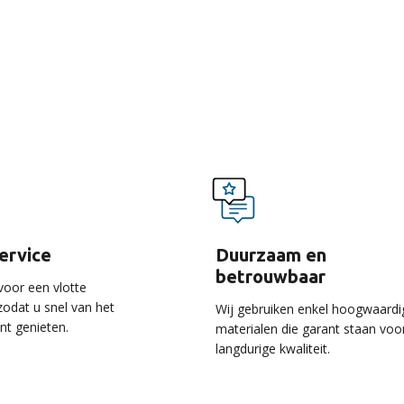
voordelen van onze ser
service
Duurzaam en
betrouwbaar
voor een vlotte
 zodat u snel van het
Wij gebruiken enkel hoogwaardi
unt genieten.
materialen die garant staan voo
langdurige kwaliteit.