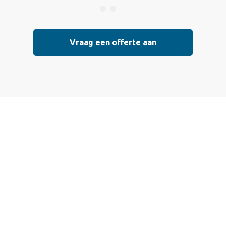
Vraag een offerte aan
 een offerte aan
 die voldoen aan de hoogste kwaliteitsnormen. Vul ondersta
l mogelijk contact met je op om de details van je project doo