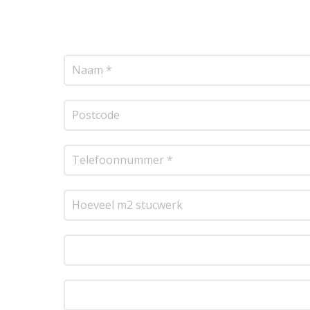
transparante prijsopgave.
Of het nu gaat om pl
resultaat te leveren!