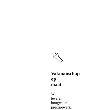
voordelen
van
onze
service
Vakmanschap
op
maat
Wij
leveren
hoogwaardig
precisiewerk,