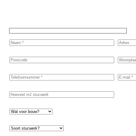
prijsopgave.
Of het nu gaat om pleisterwerk, sierpleister,
spachtelputz of andere stucwerksoorten, wij staan voor je
klaar om het perfecte resultaat te leveren!