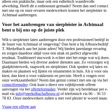
alleen een praktische, maar ook een esthetisch waardevolle
afwerking. Heeft dit u enthousiast gemaakt? Neem dan snel contact
met ons op en onze ervaren medewerkers komen het sierpleister in
Achtmaal aanbrengen.
Voor het aanbrengen van sierpleister in Achtmaal
bent u bij ons op de juiste plek
Wilt u sierpleister laten aanbrengen door een professioneel bedrijf in
de buurt van Achtmaal of omgeving? Dan bent u bij Afbouwbedrijf
T. Merkelbach aan het juiste adres! Wij bieden jarenlange ervaring
en zorgen daardoor altijd voor een strak en perfect afgewerkt
resultaat. Traditioneel stucwerk is echter niet het enige wat wij doen.
Daarnaast bieden wij diverse andere diensten aan. Zo verzorgen wij
gladpleisterwerk, raapwerk en sierpleister. Ook spuiten wij latex en
maken en plaatsen wij lijsten en ornamenten in huis. Als u voor ons
kiest, dan kiest u voor vakkennis en precisie. Heeft u vragen over
onze werkzaamheden? Neem dan gerust contact met ons op via het
contactformulier
. Ook kunt u direct een vrijblijvende offerte
aanvragen via het
offerteformulier
. Verder zijn wij bereikbaar per e-
mail via
info@merkelbachafbouw.nl
of telefonisch via 06 – 36 53
78 83. Onze medewerkers zullen u met veel plezier te woord staan.
Vraag een offerte aan