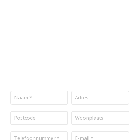
Wij bieden professionele stucwerkdiensten aan die
voldoen aan de hoogste kwaliteitsnormen. Vul
onderstaand formulier in, en ontvang snel een
vrijblijvende offerte op maat. Wij nemen zo snel
mogelijk contact met je op om de details van je
project door te nemen en je te voorzien van een
transparante prijsopgave.
Of het nu gaat om
pleisterwerk, sierpleister, spachtelputz of andere
stucwerksoorten, wij staan voor je klaar om het
perfecte resultaat te leveren!