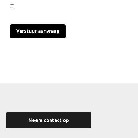
Ik ga akkoord met de privacyvoorwaarden.
Lees
hier onze
privacyvoorwaarden
. (*)
Neem contact op